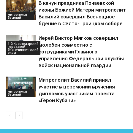
В канун праздника Почаевской
иконы Божией Матери митрополит
митрополит
Василий совершил Всенощное
Василий
бдение в Свято-Троицком соборе
Иерей Виктор Мягков совершил
1-й Краснодарский
молебен совместно с
городской
благочиннический
сотрудниками Главного
округ
управления Федеральной службы
войск национальной гвардии
Митрополит Василий принял
участие в церемонии вручения
митрополит
дипломов участникам проекта
Василий
«Герои Кубани»