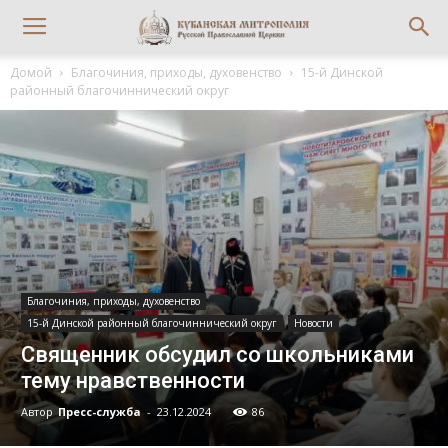
Домой
Благочиния, приходы, духовенство
15-й Динской
районный благочиннический округ
Благочиния, приходы, духовенство
15-й Динской районный благочиннический округ
Новости
Священник обсудил со школьниками
тему нравственности
Автор
Пресс-служба
-
23.12.2024
86