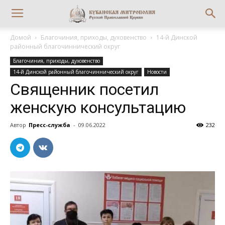
Домой
Благочиния, приходы, духовенство
14-й Динской
районный благочиннический округ
Благочиния, приходы, духовенство
14-й Динской районный благочиннический округ
Новости
Священник посетил
женскую консультацию
Автор
Пресс-служба
-
09.06.2022
232