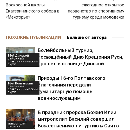
Воскресной школы
ежегодное открытое
Екатерининского собора в
первенство по спортивному
«Межгорье»
туризму среди молодежи
ПОХОЖИЕ ПУБЛИКАЦИИ
Больше от автора
Волейбольный турнир,
14-й Динской
посвящённый Дню Крещения Руси,
районный
благочиннический
прошёл в станице Динской
округ
Приходы 16-го Полтавского
16-й Полтавский
благочиния передали
районный
благочиннический
гуманитарную помощь
округ
военнослужащим
В праздник пророка Божия Илии
митрополит Василий совершил
митрополит
Божественную литургию в Свято-
Василий