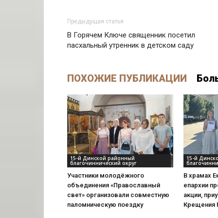
Предыдущая статья
В Горячем Ключе священник посетил
пасхальный утренник в детском саду
ПОХОЖИЕ ПУБЛИКАЦИИ
Бол
15-й Динской районный
15-й Динск
благочиннический округ
благочинни
Участники молодёжного
В храмах 
объединения «Православный
епархии п
свет» организовали совместную
акции, при
паломническую поездку
Крещения 