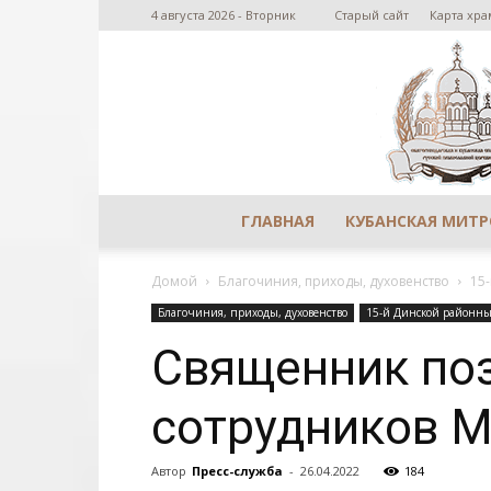
4 августа 2026 - Вторник
Старый сайт
Карта хра
ГЛАВНАЯ
КУБАНСКАЯ МИТ
Домой
Благочиния, приходы, духовенство
15
Благочиния, приходы, духовенство
15-й Динской районны
Священник поз
сотрудников 
Автор
Пресс-служба
-
26.04.2022
184