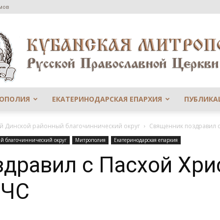
мов
РОПОЛИЯ
ЕКАТЕРИНОДАРСКАЯ ЕПАРХИЯ
ПУБЛИКА
Сайт
-й Динской районный благочиннический округ
Священник поздравил с
й благочиннический округ
Митрополия
Екатеринодарская епархия
дравил с Пасхой Хри
МЧС
Екатеринодарской