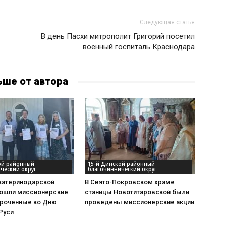
Следующая статья
В день Пасхи митрополит Григорий посетил
военный госпиталь Краснодара
ьше от автора
ой районный
15-й Динской районный
ческий округ
благочиннический округ
Екатеринодарской
В Свято-Покровском храме
рошли миссионерские
станицы Новотитаровской были
уроченные ко Дню
проведены миссионерские акции
Руси