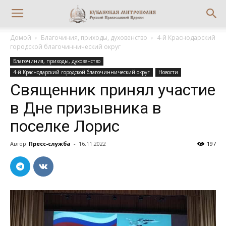
Домой
Благочиния, приходы, духовенство
4-й Краснодарский
городской благочиннический округ
Благочиния, приходы, духовенство
4-й Краснодарский городской благочиннический округ
Новости
Священник принял участие
в Дне призывника в
поселке Лорис
Автор
Пресс-служба
-
16.11.2022
197