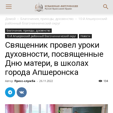
Домой
Благочиния, приходы, духовенство
10-й Апшеронский
районный благочиннический округ
Благочиния, приходы, духовенство
10-й Апшеронский районный благочиннический округ
Новости
Священник провел уроки
духовности, посвященные
Дню матери, в школах
города Апшеронска
Автор
Пресс-служба
-
26.11.2022
134