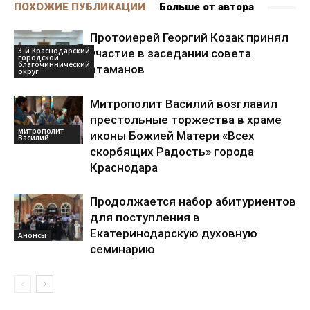
ПОХОЖИЕ ПУБЛИКАЦИИ
Больше от автора
Протоиерей Георгий Козак принял
3-й Краснодарский
участие в заседании совета
городской
благочиннический
атаманов
округ
Митрополит Василий возглавил
престольные торжества в храме
митрополит
иконы Божией Матери «Всех
Василий
скорбящих Радость» города
Краснодара
Продолжается набор абитуриентов
для поступления в
Екатеринодарскую духовную
Анонсы
семинарию