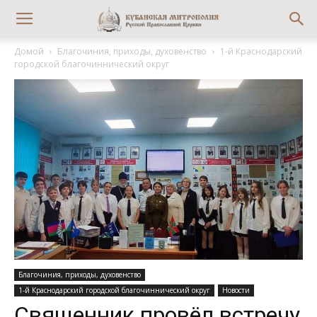
Домой
Благочиния, приходы, духовенство
1-й Краснодарский
городской благочиннический округ
Благочиния, приходы, духовенство
1-й Краснодарский городской благочиннический округ
Новости
Священник провёл встречу