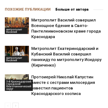
ПОХОЖИЕ ПУБЛИКАЦИИ
Больше от автора
Митрополит Василий совершил
Всенощное бдение в Свято-
митрополит
Пантелеимоновском храме города
Василий
Краснодара
Митрополит Екатеринодарский и
Кубанский Василий совершил
митрополит
панихиду по митрополиту Исидору
Василий
(Кириченко)
Протоиерей Николай Капустин
3-й Краснодарский
вместе с сестрами милосердия
городской
благочиннический
навестил пациентов
округ
Краснодарского хосписа