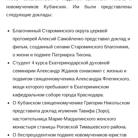
новомучеников Кубанских. Им были представлены
следующие доклады:
Благочинный Староминского округа церквей
протоиерей Алексий Самойленко представил доклад и
фильм, созданный силами Староминского благочиния,
о жизни и подвиге Патриарха Тихона.
Студент 4 курса Екатеринодарской духовной
семинарии Александр Жданов ознакомил с жизнью и
подвигом священномученика Александра Флегинского,
мощи которого пребывают в Екатерининском
кафедральном соборе города Краснодара.
О Кубанском священномученике Григории Никольском
представила доклад игумения Тавифа (Зоро),
настоятельница Марие-Магдалинского женского
монастыря станицы Роговской Тимашевского района.
О беспрецедентном подвиге новомучеников-юристов