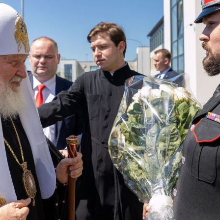
и
Кубанской
епархии