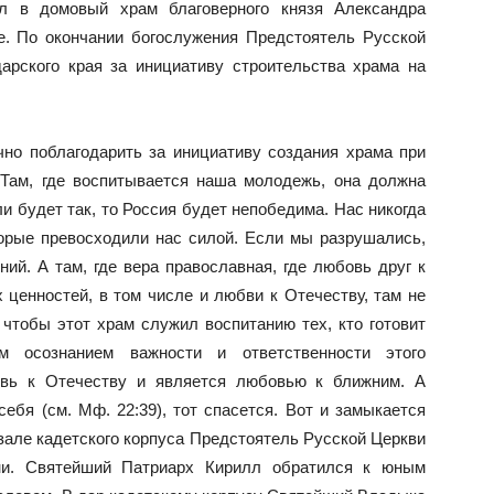
л в домовый храм благоверного князя Александра
е. По окончании богослужения Предстоятель Русской
арского края за инициативу строительства храма на
но поблагодарить за инициативу создания храма при
 Там, где воспитывается наша молодежь, она должна
ли будет так, то Россия будет непобедима. Нас никогда
торые превосходили нас силой. Если мы разрушались,
ний. А там, где вера православная, где любовь друг к
х ценностей, в том числе и любви к Отечеству, там не
 чтобы этот храм служил воспитанию тех, кто готовит
 осознанием важности и ответственности этого
овь к Отечеству и является любовью к ближним. А
 себя
(см. Мф. 22:39), тот спасется. Вот и замыкается
 зале кадетского корпуса Предстоятель Русской Церкви
ни. Святейший Патриарх Кирилл обратился к юным