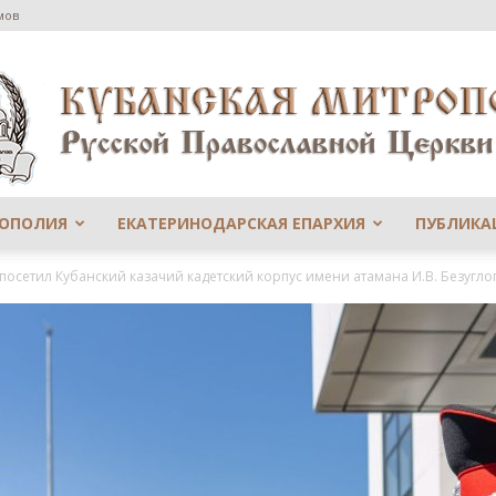
мов
РОПОЛИЯ
ЕКАТЕРИНОДАРСКАЯ ЕПАРХИЯ
ПУБЛИКА
Сайт
осетил Кубанский казачий кадетский корпус имени атамана И.В. Безуглого
Екатеринодарской