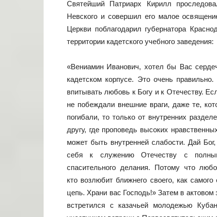
Святейший Патриарх Кирилл проследова
Невского и совершил его малое освящени
Церкви поблагодарил губернатора Краснод
территории кадетского учебного заведения:
«Вениамин Иванович, хотел бы Вас сердеч
кадетском корпусе. Это очень правильно.
впитывать любовь к Богу и к Отечеству. Ес
не побеждали внешние враги, даже те, ко
погибали, то только от внутренних разделе
другу, где проповедь высоких нравственны
может быть внутренней слабости. Дай Бог,
себя к служению Отечеству с полным
спасительного делания. Потому что люб
кто
возлюбит ближнего своего, как самого
цепь. Храни вас Господь!» Затем в актовом
встретился с казачьей молодежью Куба