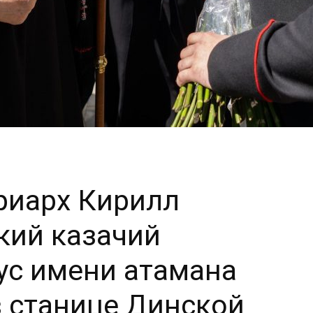
риарх Кирилл
кий казачий
ус имени атамана
в станице Динской