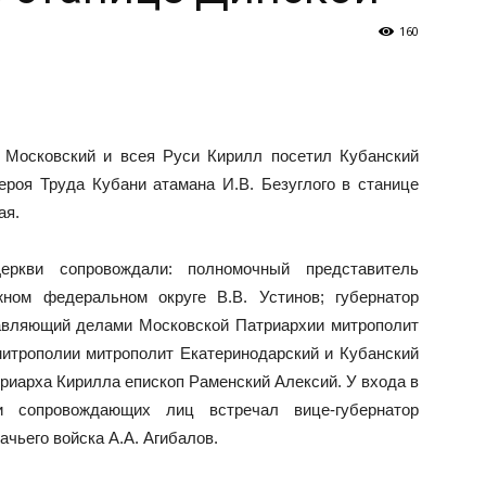
160
 Московский и всея Руси Кирилл посетил Кубанский
ероя Труда Кубани атамана И.В. Безуглого в станице
ая.
еркви сопровождали: полномочный представитель
ном федеральном округе В.В. Устинов; губернатор
равляющий делами Московской Патриархии митрополит
митрополии митрополит Екатеринодарский и Кубанский
риарха Кирилла епископ Раменский Алексий. У входа в
 сопровождающих лиц встречал вице-губернатор
ачьего войска А.А. Агибалов.