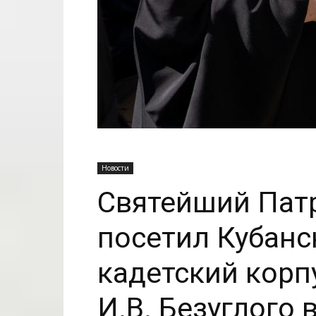
Новости
Святейший Пат
посетил Кубанс
кадетский корп
И.В. Безуглого 