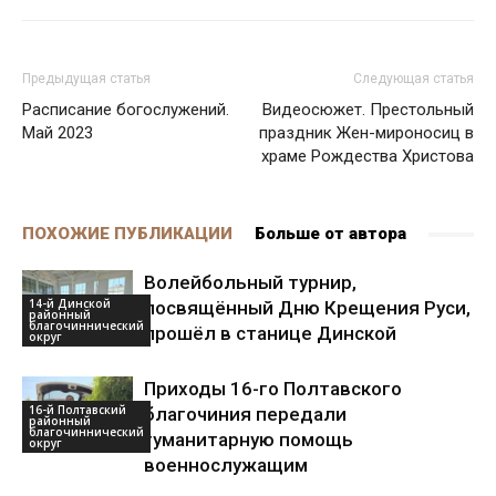
Предыдущая статья
Следующая статья
Расписание богослужений.
Видеосюжет. Престольный
Май 2023
праздник Жен-мироносиц в
храме Рождества Христова
ПОХОЖИЕ ПУБЛИКАЦИИ
Больше от автора
Волейбольный турнир,
14-й Динской
посвящённый Дню Крещения Руси,
районный
благочиннический
прошёл в станице Динской
округ
Приходы 16-го Полтавского
16-й Полтавский
благочиния передали
районный
благочиннический
гуманитарную помощь
округ
военнослужащим