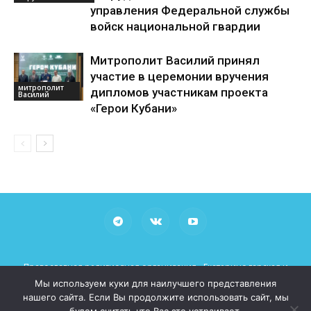
управления Федеральной службы
войск национальной гвардии
Митрополит Василий принял
участие в церемонии вручения
митрополит
дипломов участникам проекта
Василий
«Герои Кубани»
Православная религиозная организация «Екатеринодарская и
Кубанская Епархия Русской Православной Церкви (Московский
Мы используем куки для наилучшего представления
Патриархат)»
нашего сайта. Если Вы продолжите использовать сайт, мы
При использовании материалов просьба указывать рабочие