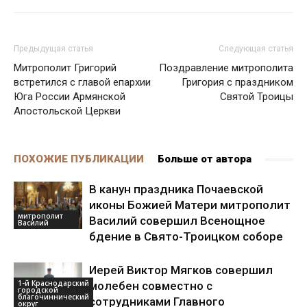
Предыдущая статья
Следующая статья
Митрополит Григорий
Поздравление митрополита
встретился с главой епархии
Григория с праздником
Юга России Армянской
Святой Троицы
Апостольской Церкви
ПОХОЖИЕ ПУБЛИКАЦИИ
Больше от автора
В канун праздника Почаевской
иконы Божией Матери митрополит
митрополит
Василий совершил Всенощное
Василий
бдение в Свято-Троицком соборе
Иерей Виктор Мягков совершил
1-й Краснодарский
молебен совместно с
городской
благочиннический
сотрудниками Главного
округ