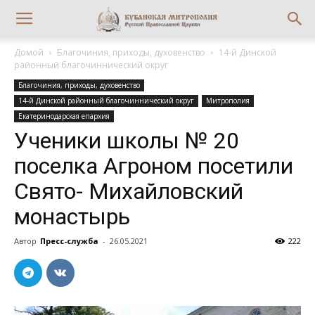
Домой
Благочиния, приходы, духовенство
14-й Динской
районный благочиннический округ
Благочиния, приходы, духовенство
14-й Динской районный благочиннический округ
Митрополия
Екатеринодарская епархия
Ученики школы № 20
поселка Агроном посетили
Свято- Михайловский
монастырь
Автор
Пресс-служба
-
26.05.2021
222