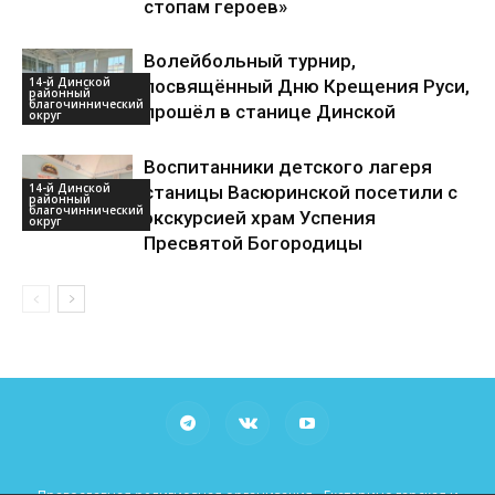
стопам героев»
Волейбольный турнир,
14-й Динской
посвящённый Дню Крещения Руси,
районный
благочиннический
прошёл в станице Динской
округ
Воспитанники детского лагеря
14-й Динской
станицы Васюринской посетили с
районный
благочиннический
экскурсией храм Успения
округ
Пресвятой Богородицы