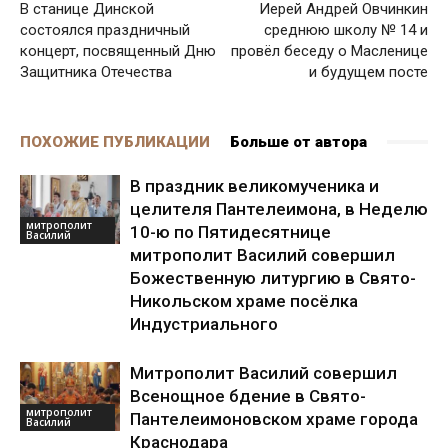
В станице Динской
Иерей Андрей Овчинкин
состоялся праздничный
среднюю школу № 14 и
концерт, посвященный Дню
провёл беседу о Масленице
Защитника Отечества
и будущем посте
ПОХОЖИЕ ПУБЛИКАЦИИ
Больше от автора
В праздник великомученика и
целителя Пантелеимона, в Неделю
митрополит
10-ю по Пятидесятнице
Василий
митрополит Василий совершил
Божественную литургию в Свято-
Никольском храме посёлка
Индустриального
Митрополит Василий совершил
Всенощное бдение в Свято-
митрополит
Пантелеимоновском храме города
Василий
Краснодара