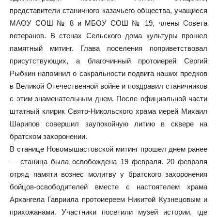
представители станичного казачьего общества, учащиеся
МАОУ СОШ № 8 и МБОУ СОШ № 19, члены Совета
ветеранов. В стенах Сельского дома культуры прошел
памятный митинг. Глава поселения поприветствовал
присутствующих, а благочинный протоиерей Сергий
Рыбкин напомнил о сакральности подвига наших предков
в Великой Отечественной войне и поздравил станичников
с этим знаменательным днем. После официальной части
штатный клирик Свято-Никольского храма иерей Михаил
Шарипов совершил заупокойную литию в сквере на
братском захоронении.
В станице Новомышастовской митинг прошел днем ранее
— станица была освобождена 19 февраля. 20 февраля
отряд памяти вознес молитву у братского захоронения
бойцов-освободителей вместе с настоятелем храма
Архангела Гавриила протоиереем Никитой Кузнецовым и
прихожанами. Участники посетили музей истории, где