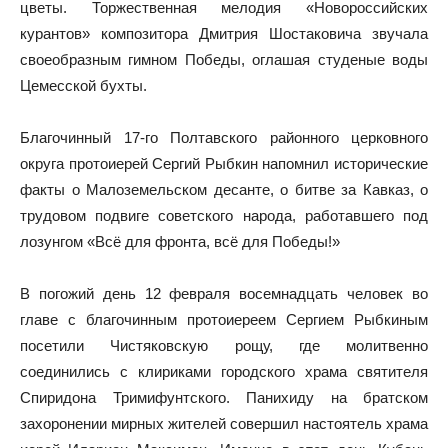
цветы. Торжественная мелодия «Новороссийских
курантов» композитора Дмитрия Шостаковича звучала
своеобразным гимном Победы, оглашая студеные воды
Цемесской бухты.
Благочинный 17-го Полтавского районного церковного
округа протоиерей Сергий Рыбкин напомнил исторические
факты о Малоземельском десанте, о битве за Кавказ, о
трудовом подвиге советского народа, работавшего под
лозунгом «Всё для фронта, всё для Победы!»
В погожий день 12 февраля восемнадцать человек во
главе с благочинным протоиереем Сергием Рыбкиным
посетили Чистяковскую рощу, где молитвенно
соединились с клириками городского храма святителя
Спиридона Тримифунтского. Панихиду на братском
захоронении мирных жителей совершил настоятель храма