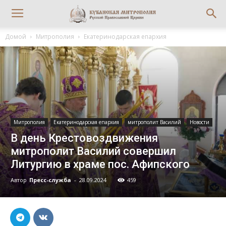
Домой
Митрополия
Екатеринодарская епархия
Митрополия
Екатеринодарская епархия
митрополит Василий
Новости
В день Крестовоздвижения
митрополит Василий совершил
Литургию в храме пос. Афипского
Автор
Пресс-служба
-
28.09.2024
459