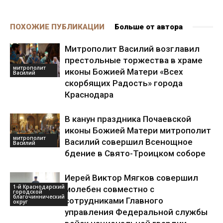
ПОХОЖИЕ ПУБЛИКАЦИИ
Больше от автора
Митрополит Василий возглавил
престольные торжества в храме
митрополит
иконы Божией Матери «Всех
Василий
скорбящих Радость» города
Краснодара
В канун праздника Почаевской
иконы Божией Матери митрополит
митрополит
Василий совершил Всенощное
Василий
бдение в Свято-Троицком соборе
Иерей Виктор Мягков совершил
1-й Краснодарский
молебен совместно с
городской
благочиннический
сотрудниками Главного
округ
управления Федеральной службы