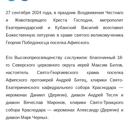
27 сентября 2024 года, в праздник Воздвижения Честнаго
и Животворящего Креста Господня, митрополит
Екатеринодарский и Кубанский Василий возглавил
Божественную литургию в храме святого великомученика
Георгия Победоносца поселка Афипского.
Его Высокопреосвященству сослужили: благочинный 18-
го Северского церковного округа иерей Максим Белов,
настоятель Свято-Георгиевского храма поселка
Афипского протоиерей Андрей Бятец, клирики Свято-
Екатерининского кафедрального собора Краснодара —
иеромонах Даниил (Дерягин), диакон Андрей Тесля и
диакон Вячеслав Миронов, клирики Свято-Троицкого
собора Краснодара — иеромонах Александр (Дерягин) и
диакон Марк Черных.