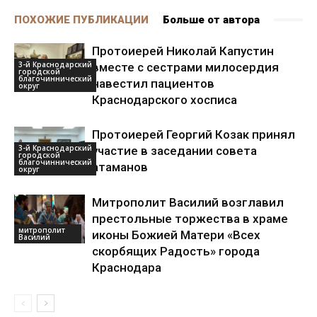
ПОХОЖИЕ ПУБЛИКАЦИИ
Больше от автора
Протоиерей Николай Капустин
3-й Краснодарский
вместе с сестрами милосердия
городской
благочиннический
навестил пациентов
округ
Краснодарского хосписа
Протоиерей Георгий Козак принял
3-й Краснодарский
участие в заседании совета
городской
благочиннический
атаманов
округ
Митрополит Василий возглавил
престольные торжества в храме
митрополит
иконы Божией Матери «Всех
Василий
скорбящих Радость» города
Краснодара