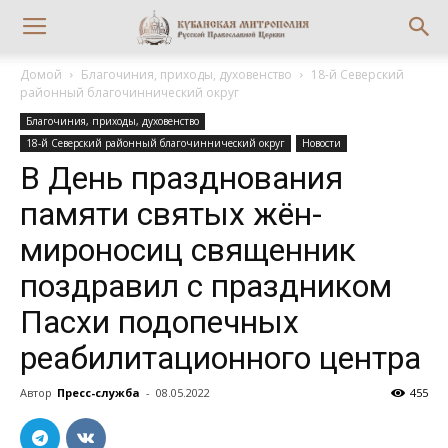
Домой
Благочиния, приходы, духовенство
18-й Северский
районный благочиннический округ
Благочиния, приходы, духовенство
18-й Северский районный благочиннический округ
Новости
В День празднования
памяти святых жён-
мироносиц священник
поздравил с праздником
Пасхи подопечных
реабилитационного центра
Автор
Пресс-служба
-
08.05.2022
455