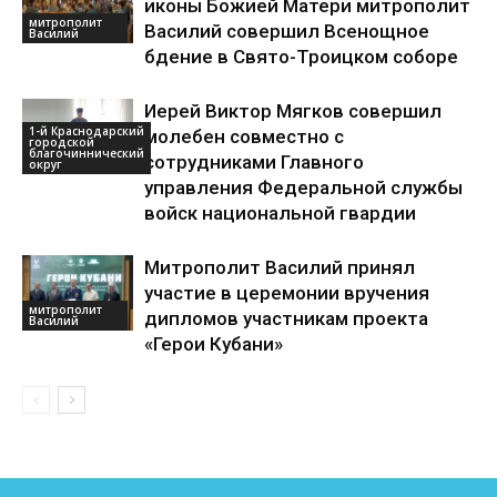
иконы Божией Матери митрополит
митрополит
Василий совершил Всенощное
Василий
бдение в Свято-Троицком соборе
Иерей Виктор Мягков совершил
1-й Краснодарский
молебен совместно с
городской
благочиннический
сотрудниками Главного
округ
управления Федеральной службы
войск национальной гвардии
Митрополит Василий принял
участие в церемонии вручения
митрополит
дипломов участникам проекта
Василий
«Герои Кубани»