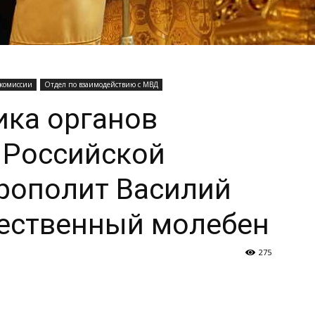
 комиссии
Отдел по взаимодействию с МВД
ика органов
 Российской
рополит Василий
ественный молебен
275