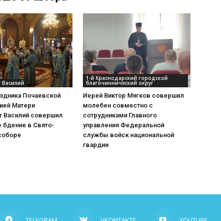
1-й Краснодарский городской
 Василий
благочиннический округ
аздника Почаевской
Иерей Виктор Мягков совершил
ией Матери
молебен совместно с
т Василий совершил
сотрудниками Главного
 бдение в Свято-
управления Федеральной
соборе
службы войск национальной
гвардии
TELEGRAM
VKONTAKTE
YOUTUBE