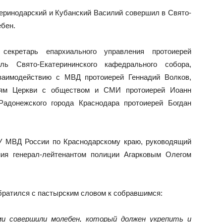
теринодарский и Кубанский Василий совершил в Свято-
бен.
секретарь епархиального управления протоиерей
ь Свято-Екатерининского кафедрального собора,
взаимодействию с МВД протоиерей Геннадий Волков,
иям Церкви с обществом и СМИ протоиерей Иоанн
Радонежского города Краснодара протоиерей Богдан
У МВД России по Краснодарскому краю, руководящий
ния генерал-лейтенантом полиции Агарковым Олегом
братился с пастырским словом к собравшимся:
 совершили молебен, который должен укрепить и