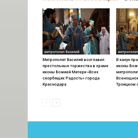
митрополит Василий
митрополит
Митрополит Василий возглавил
В канун пр
престольные торжества в храме
иконы Бож
иконы Божией Матери «Всех
митрополи
скорбящих Радость» города
Всенощное
Краснодара
Троицком 