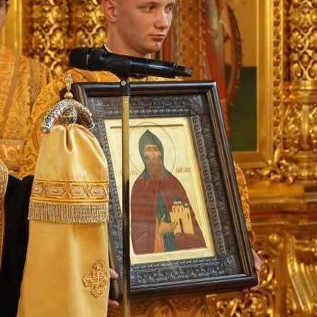
и
Кубанской
епархии