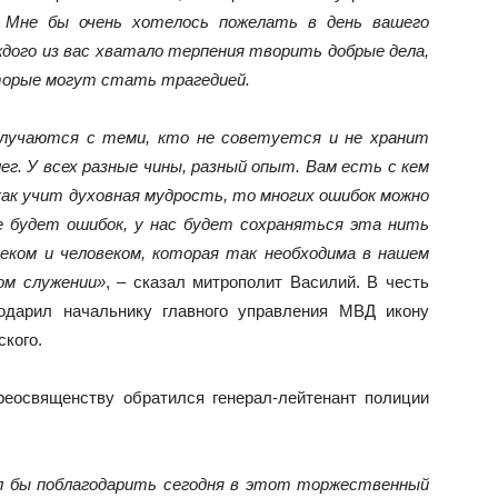
. Мне бы очень хотелось пожелать в день вашего
ждого из вас хватало терпения творить добрые дела,
оторые могут стать трагедией.
случаются с теми, кто не советуется и не хранит
ег. У всех разные чины, разный опыт. Вам есть с кем
ак учит духовная мудрость, то многих ошибок можно
не будет ошибок, у нас будет сохраняться эта нить
веком и человеком, которая так необходима в нашем
ом служении»
, – сказал митрополит Василий. В честь
одарил начальнику главного управления МВД икону
ского.
реосвященству обратился генерал-лейтенант полиции
ел бы поблагодарить сегодня в этот торжественный