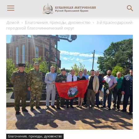
Домой
Благочиния, приходы, духовенство
3-й Краснодарский
городской благочиннический округ
Благочиния, приходы, духовенство