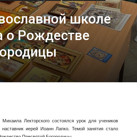
авославной школе
а о Рождестве
городицы
 Михаила Лекторского состоялся урок для учеников
 наставник иерей Иоанн Лапко. Темой занятия стало
Рождество Пресвятой Богородицы.