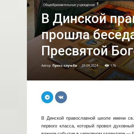
Общеобразовательные учреждения
В Динской пр
прошла бесед
Пресвятой Бо
Автор
Пресс-служба
-
21.09.2024
176
В Динской православной школе имени св.
первого класса, который провел духовный
важное событие в церковном календаре — 