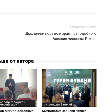
Следующая статья
Школьники посетили храм преподобного
Алексия человека Божия
ьше от автора
дарский городской
ческий округ
митрополит Василий
тор Мягков совершил
Митрополит Василий принял