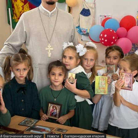
и
Кубанской
епархии
й благочиннический округ
Новости
Екатеринодарская епархия