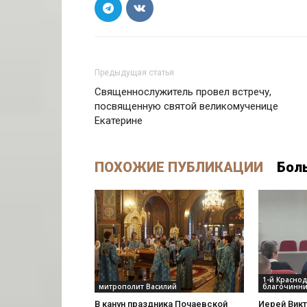
Предыдущая статья
Священнослужитель провел встречу,
посвященную святой великомученице
Екатерине
ПОХОЖИЕ ПУБЛИКАЦИИ
Бол
1-й Красно
митрополит Василий
благочинни
В канун праздника Почаевской
Иерей Вик