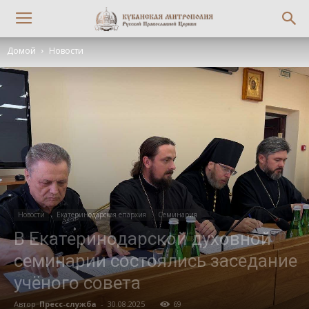
Домой
Новости
Новости
Екатеринодарская епархия
Семинария
В Екатеринодарской духовной
семинарии состоялись заседание
учёного совета
Автор
Пресс-служба
-
30.08.2025
69