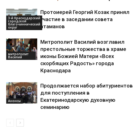
Протоиерей Георгий Козак принял
3-й Краснодарский
участие в заседании совета
городской
благочиннический
атаманов
округ
Митрополит Василий возглавил
престольные торжества в храме
митрополит
иконы Божией Матери «Всех
Василий
скорбящих Радость» города
Краснодара
Продолжается набор абитуриентов
для поступления в
Екатеринодарскую духовную
Анонсы
семинарию