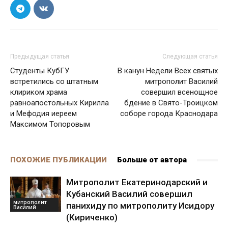
Предыдущая статья
Следующая статья
Студенты КубГУ
В канун Недели Всех святых
встретились со штатным
митрополит Василий
клириком храма
совершил всенощное
равноапостольных Кирилла
бдение в Свято-Троицком
и Мефодия иереем
соборе города Краснодара
Максимом Топоровым
ПОХОЖИЕ ПУБЛИКАЦИИ
Больше от автора
Митрополит Екатеринодарский и
Кубанский Василий совершил
митрополит
панихиду по митрополиту Исидору
Василий
(Кириченко)