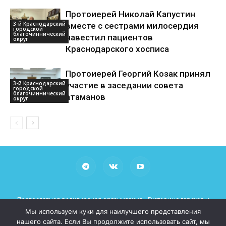
Протоиерей Николай Капустин
3-й Краснодарский
вместе с сестрами милосердия
городской
благочиннический
навестил пациентов
округ
Краснодарского хосписа
Протоиерей Георгий Козак принял
3-й Краснодарский
участие в заседании совета
городской
благочиннический
атаманов
округ
Православная религиозная организация «Екатеринодарская и
Кубанская Епархия Русской Православной Церкви (Московский
Мы используем куки для наилучшего представления
Патриархат)»
нашего сайта. Если Вы продолжите использовать сайт, мы