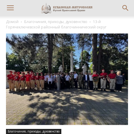
Домой
Благочиния, приходы, духовенство
13-й
Горячеключевской районный благочиннический округ
Благочиния, приходы, духовенство