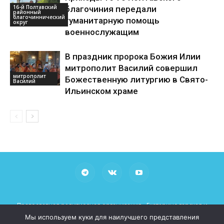
16-й Полтавский
благочиния передали
районный
благочиннический
гуманитарную помощь
округ
военнослужащим
В праздник пророка Божия Илии
митрополит Василий совершил
митрополит
Божественную литургию в Свято-
Василий
Ильинском храме
Православная религиозная организация «Екатеринодарская и
Кубанская Епархия Русской Православной Церкви (Московский
Мы используем куки для наилучшего представления