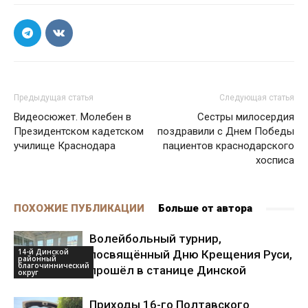
Предыдущая статья
Следующая статья
Видеосюжет. Молебен в
Сестры милосердия
Президентском кадетском
поздравили с Днем Победы
училище Краснодара
пациентов краснодарского
хосписа
ПОХОЖИЕ ПУБЛИКАЦИИ
Больше от автора
Волейбольный турнир,
14-й Динской
посвящённый Дню Крещения Руси,
районный
благочиннический
прошёл в станице Динской
округ
Приходы 16-го Полтавского