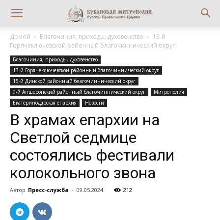
Домой
Благочиния, приходы, духовенство
13-й
Горячеключевской районный благочиннический округ
Благочиния, приходы, духовенство
13-й Горячеключевской районный благочиннический округ
15-й Динской районный благочиннический округ
9-й Апшеронский районный благочиннический округ
Митрополия
Екатеринодарская епархия
Новости
В храмах епархии на
Светлой седмице
состоялись фестивали
колокольного звона
Автор
Пресс-служба
-
09.05.2024
212