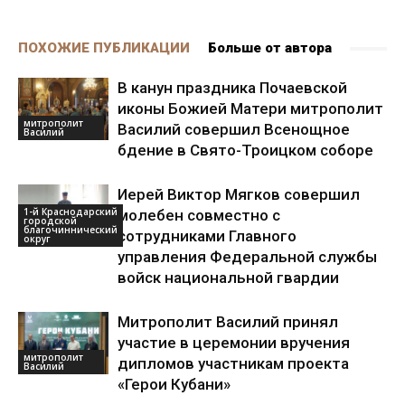
ПОХОЖИЕ ПУБЛИКАЦИИ
Больше от автора
В канун праздника Почаевской
иконы Божией Матери митрополит
митрополит
Василий совершил Всенощное
Василий
бдение в Свято-Троицком соборе
Иерей Виктор Мягков совершил
1-й Краснодарский
молебен совместно с
городской
благочиннический
сотрудниками Главного
округ
управления Федеральной службы
войск национальной гвардии
Митрополит Василий принял
участие в церемонии вручения
митрополит
дипломов участникам проекта
Василий
«Герои Кубани»