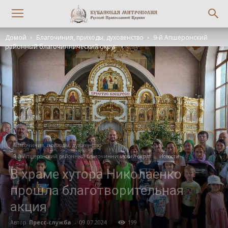
Домой
Благочиния, приходы, духовенство
9-й Апшеронский
районный благочиннический округ
Благочиния, приходы, духовенство
9-й Апшеронский районный благочиннический округ
Новости
В храме хутора Николаенко
прошла благотворительная
акция
Автор
Пресс-служба
-
09.07.2024
199