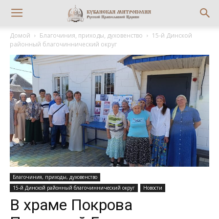
Домой
Благочиния, приходы, духовенство
15-й Динской
районный благочиннический округ
Благочиния, приходы, духовенство
15-й Динской районный благочиннический округ
Новости
В храме Покрова