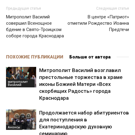
Предыдущая статья
Следующая статья
Митрополит Василий
В центре «Патриот»
совершил Всенощное
отметили Рождество Иоанна
бдение в Свято-Троицком
Предтечи
соборе города Краснодара
ПОХОЖИЕ ПУБЛИКАЦИИ
Больше от автора
Митрополит Василий возглавил
престольные торжества в храме
митрополит
иконы Божией Матери «Всех
Василий
скорбящих Радость» города
Краснодара
Продолжается набор абитуриентов
для поступления в
Екатеринодарскую духовную
Анонсы
семинарию