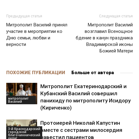
Предыдущая статья
Следующая статья
Митрополит Василий принял
Митрополит Василий
участие в мероприятии ко
возглавил Всенощное
Дню семьи, любви и
бдение в канун праздника
верности
Владимирской иконы
Божией Матери
ПОХОЖИЕ ПУБЛИКАЦИИ
Больше от автора
Митрополит Екатеринодарский и
Кубанский Василий совершил
митрополит
панихиду по митрополиту Исидору
Василий
(Кириченко)
Протоиерей Николай Капустин
3-й Краснодарский
вместе с сестрами милосердия
городской
благочиннический
навестил пациентов
округ