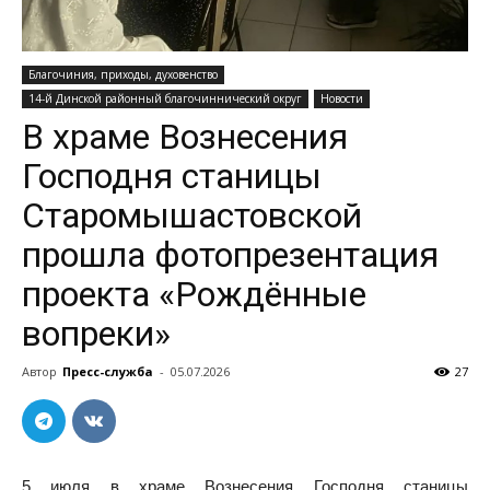
Благочиния, приходы, духовенство
14-й Динской районный благочиннический округ
Новости
В храме Вознесения
Господня станицы
Старомышастовской
прошла фотопрезентация
проекта «Рождённые
вопреки»
Автор
Пресс-служба
-
05.07.2026
27
5 июля в храме Вознесения Господня станицы