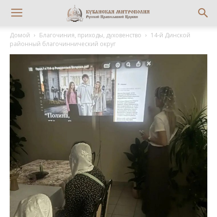
Домой
Благочиния, приходы, духовенство
14-й Динской
районный благочиннический округ