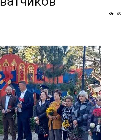
хватчиков
165
и
Кубанской
епархии