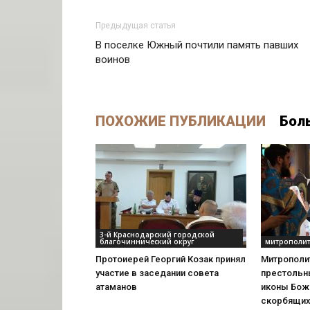
Предыдущая статья
В поселке Южный почтили память павших
воинов
ПОХОЖИЕ ПУБЛИКАЦИИ
Бол
3-й Краснодарский городской
благочиннический округ
митрополит
Протоиерей Георгий Козак принял
Митрополи
участие в заседании совета
престольн
атаманов
иконы Бож
скорбящих