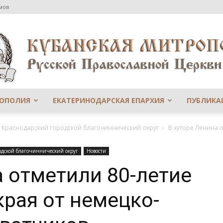
мов
РОПОЛИЯ
ЕКАТЕРИНОДАРСКАЯ ЕПАРХИЯ
ПУБЛИКА
Сайт
й Краснодарский городской благочиннический округ
В хуторе Ленина 
одской благочиннический округ
Новости
а отметили 80-летие
Екатеринодарской
рая от немецко-