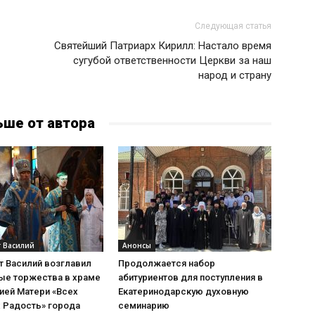
Следующая статья
Святейший Патриарх Кирилл: Настало время
сугубой ответственности Церкви за наш
народ и страну
ьше от автора
 Василий
Анонсы
т Василий возглавил
Продолжается набор
ые торжества в храме
абитуриентов для поступления в
ией Матери «Всех
Екатеринодарскую духовную
 Радость» города
семинарию