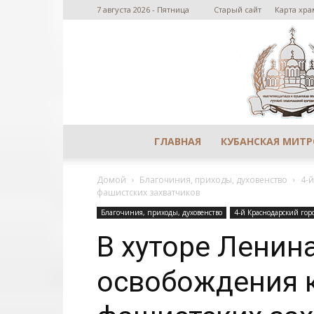
7 августа 2026 - Пятница
Старый сайт
Карта хра
ГЛАВНАЯ
КУБАНСКАЯ МИТ
Домой
Благочиния, приходы, духовенство
4-
фашистских захватчиков
Благочиния, приходы, духовенство
4-й Краснодарский гор
В хуторе Ленин
освобождения к