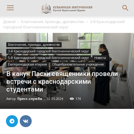
Домой
Благочиния, приходы, духовенство
3-й Краснодарский
городской благочиннический округ
Благочиния, приходы, духовенство
3-й Краснодарский городской благочиннический округ
5-й Краснодарский городской благочиннический округ
Новости
Екатеринодарская епархия
Общеобразовательные учреждения
В канун Пасхи священники провели
встречи с краснодарскими
студентами
Автор
Пресс-служба
-
02.05.2024
174