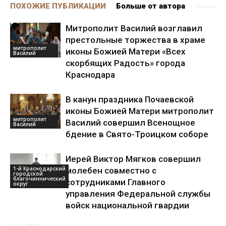
ПОХОЖИЕ ПУБЛИКАЦИИ
Больше от автора
Митрополит Василий возглавил
престольные торжества в храме
митрополит
иконы Божией Матери «Всех
Василий
скорбящих Радость» города
Краснодара
В канун праздника Почаевской
иконы Божией Матери митрополит
митрополит
Василий совершил Всенощное
Василий
бдение в Свято-Троицком соборе
Иерей Виктор Мягков совершил
1-й Краснодарский
молебен совместно с
городской
благочиннический
сотрудниками Главного
округ
управления Федеральной службы
войск национальной гвардии