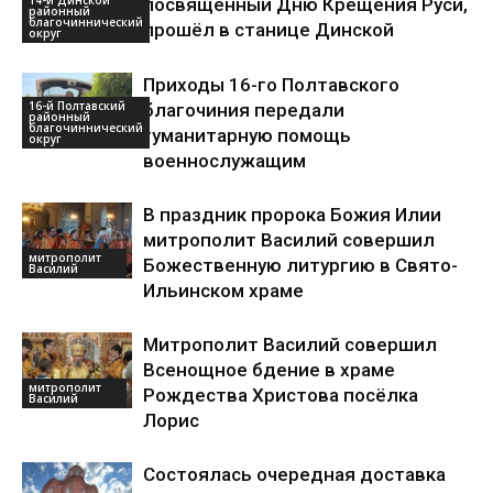
посвящённый Дню Крещения Руси,
районный
благочиннический
прошёл в станице Динской
округ
Приходы 16-го Полтавского
16-й Полтавский
благочиния передали
районный
благочиннический
гуманитарную помощь
округ
военнослужащим
В праздник пророка Божия Илии
митрополит Василий совершил
митрополит
Божественную литургию в Свято-
Василий
Ильинском храме
Митрополит Василий совершил
Всенощное бдение в храме
митрополит
Рождества Христова посёлка
Василий
Лорис
Состоялась очередная доставка