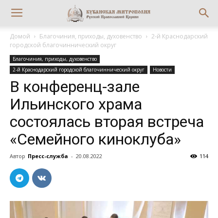
Домой
Благочиния, приходы, духовенство
2-й Краснодарский
городской благочиннический округ
Благочиния, приходы, духовенство
2-й Краснодарский городской благочиннический округ
Новости
В конференц-зале
Ильинского храма
состоялась вторая встреча
«Семейного киноклуба»
Автор
Пресс-служба
-
20.08.2022
114