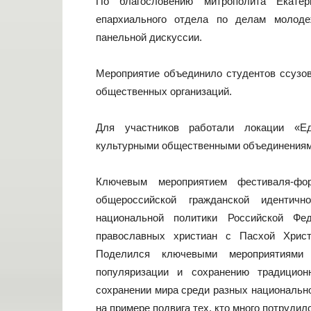
По благословению митрополита Екатер
епархиального отдела по делам молоде
панельной дискуссии.
Мероприятие объединило студентов ссузов
общественных организаций.
Для участников работали локации «Еди
культурными общественными объединениям
Ключевым мероприятием фестиваля-фо
общероссийской гражданской идентичн
национальной политики Российской Фе
православных христиан с Пасхой Хрис
Поделился ключевыми мероприятиями
популяризации и сохранению традицио
сохранении мира среди разных национально
на примере подвига тех, кто много потруди