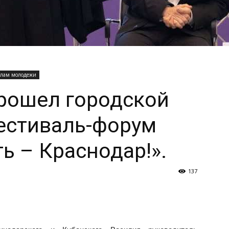
елам молодежи
рошел городской
стиваль-форум
 – Краснодар!».
137