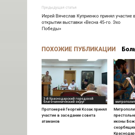
Предыдущая статья
Иерей Вячеслав Куприенко принял участие 
открытии выставки «Весна 45-го. Эхо
Победы»
ПОХОЖИЕ ПУБЛИКАЦИИ
Бол
3-й Краснодарский городской
благочиннический округ
митрополит
Протоиерей Георгий Козак принял
Митрополи
участие в заседании совета
престольн
атаманов
иконы Бож
скорбящих
Краснодар