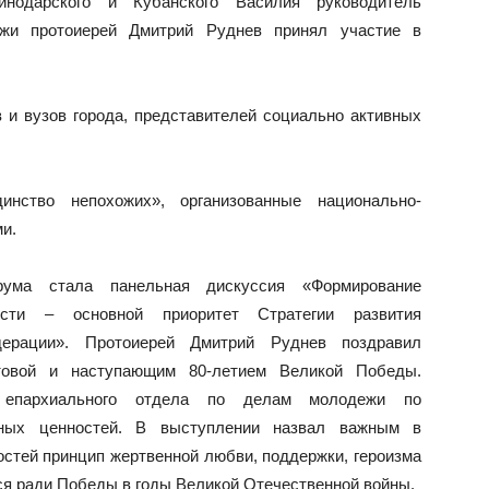
инодарского и Кубанского Василия руководитель
жи протоиерей Дмитрий Руднев принял участие в
 и вузов города, представителей социально активных
нство непохожих», организованные национально-
и.
рума стала панельная дискуссия «Формирование
ости – основной приоритет Стратегии развития
дерации». Протоиерей Дмитрий Руднев поздравил
товой и наступающим 80-летием Великой Победы.
 епархиального отдела по делам молодежи по
нных ценностей. В выступлении назвал важным в
стей принцип жертвенной любви, поддержки, героизма
лся ради Победы в годы Великой Отечественной войны.