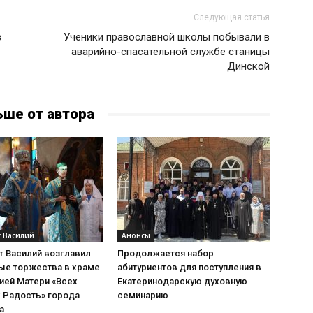
Следующая статья
в
Ученики православной школы побывали в
аварийно-спасательной службе станицы
Динской
ьше от автора
 Василий
Анонсы
т Василий возглавил
Продолжается набор
ые торжества в храме
абитуриентов для поступления в
ией Матери «Всех
Екатеринодарскую духовную
 Радость» города
семинарию
а