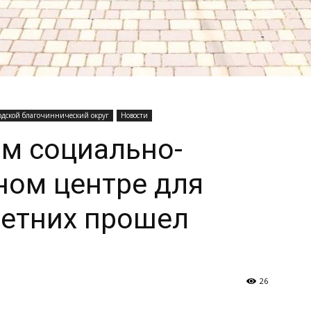
одской благочиннический округ
Новости
м социально-
ном центре для
етних прошел
26