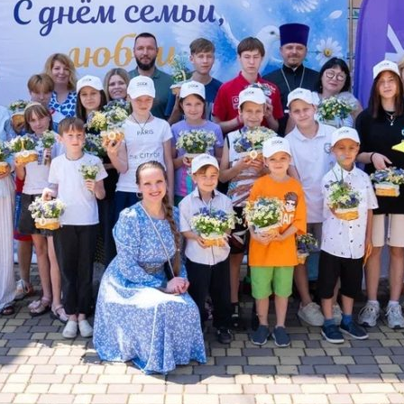
и
Кубанской
епархии