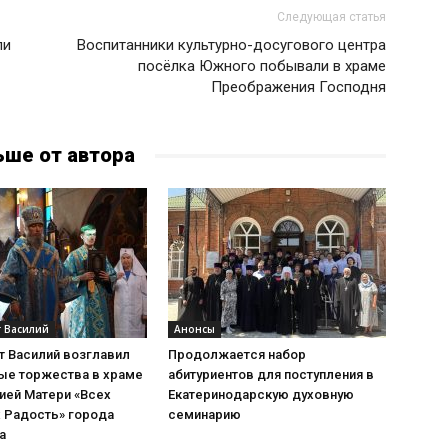
Следующая статья
ли
Воспитанники культурно-досугового центра
посёлка Южного побывали в храме
Преображения Господня
ьше от автора
 Василий
Анонсы
т Василий возглавил
Продолжается набор
ые торжества в храме
абитуриентов для поступления в
ией Матери «Всех
Екатеринодарскую духовную
 Радость» города
семинарию
а