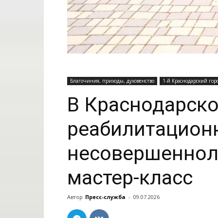
Благочиния, приходы, духовенство
1-й Краснодарский гор
В Краснодарско
реабилитацион
несовершеннол
мастер-класс
Автор
Пресс-служба
-
09.07.2026