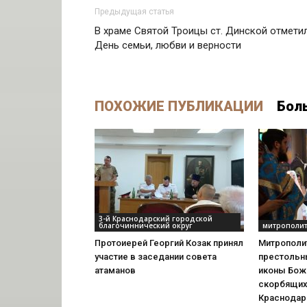
Предыдущая статья
В храме Святой Троицы ст. Динской отмети
День семьи, любви и верности
ПОХОЖИЕ ПУБЛИКАЦИИ
Бол
3-й Краснодарский городской
благочиннический округ
митрополит
Протоиерей Георгий Козак принял
Митрополи
участие в заседании совета
престольн
атаманов
иконы Бож
скорбящих
Краснодар