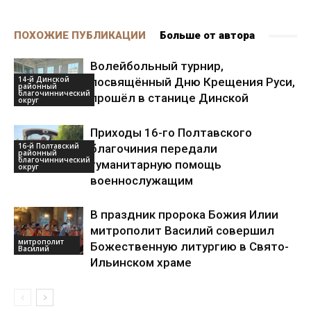
ПОХОЖИЕ ПУБЛИКАЦИИ
Больше от автора
Волейбольный турнир,
14-й Динской
посвящённый Дню Крещения Руси,
районный
благочиннический
прошёл в станице Динской
округ
Приходы 16-го Полтавского
16-й Полтавский
благочиния передали
районный
благочиннический
гуманитарную помощь
округ
военнослужащим
В праздник пророка Божия Илии
митрополит Василий совершил
митрополит
Божественную литургию в Свято-
Василий
Ильинском храме