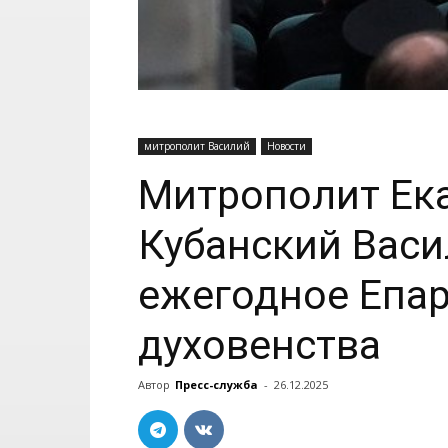
митрополит Василий
Новости
Митрополит Ек
Кубанский Васи
ежегодное Епа
духовенства
Автор
Пресс-служба
-
26.12.2025