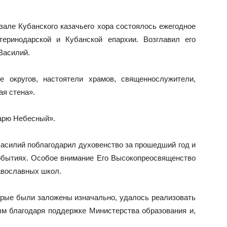
зале Кубанского казачьего хора состоялось ежегодное
теринодарской и Кубанской епархии. Возглавил его
Василий.
е округов, настоятели храмов, священнослужители,
я стена».
арю Небесный».
асилий поблагодарил духовенство за прошедший год и
обытиях. Особое внимание Его Высокопреосвященство
авославных школ.
торые были заложены изначально, удалось реализовать
ым благодаря поддержке Министерства образования и,