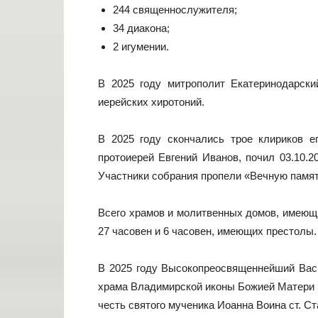
244 священнослужителя;
34 диакона;
2 игумении.
В 2025 году митрополит Екатеринодарск
иерейских хиротоний.
В 2025 году скончались трое клириков еп
протоиерей Евгений Иванов, почил 03.10.2
Участники собрания пропели «Вечную памя
Всего храмов и молитвенных домов, имеющи
27 часовен и 6 часовен, имеющих престолы.
В 2025 году Высокопреосвященнейший Вас
храма Владимирской иконы Божией Матери п
честь святого мученика Иоанна Воина ст. С