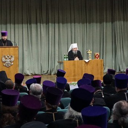
и
Кубанской
епархии