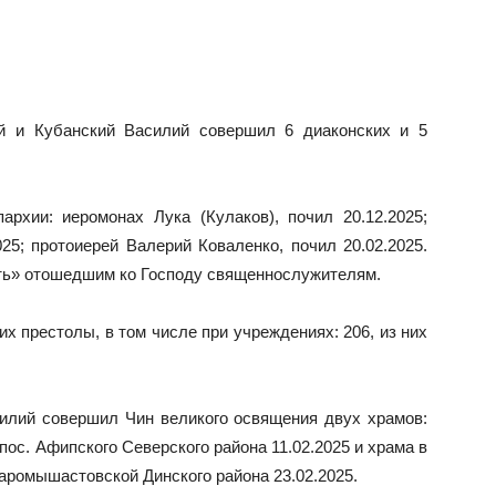
ий и Кубанский Василий совершил 6 диаконских и 5
архии: иеромонах Лука (Кулаков), почил 20.12.2025;
025; протоиерей Валерий Коваленко, почил 20.02.2025.
ть» отошедшим ко Господу священнослужителям.
х престолы, в том числе при учреждениях: 206, из них
илий совершил Чин великого освящения двух храмов:
ос. Афипского Северского района 11.02.2025 и храма в
таромышастовской Динского района 23.02.2025.