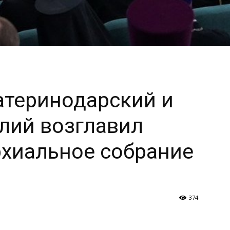
атеринодарский и
лий возглавил
рхиальное собрание
374