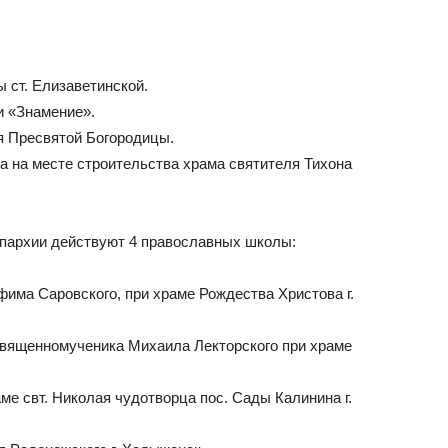
 ст. Елизаветинской.
и «Знамение».
я Пресвятой Богородицы.
та на месте строительства храма святителя Тихона
епархии действуют 4 православных школы:
има Саровского, при храме Рождества Христова г.
священномученика Михаила Лекторского при храме
е свт. Николая чудотворца пос. Сады Калинина г.