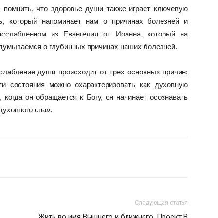
о помнить, что здоровье души также играет ключевую
ь, который напоминает нам о причинах болезней и
асслабленном из Евангелия от Иоанна, который на
задумываемся о глубинных причинах наших болезней.
слабление души происходит от трех основных причин:
ти состояния можно охарактеризовать как духовную
, когда он обращается к Богу, он начинает осознавать
духовного сна».
Следующая статья
Жить во имя Вышнего и ближнего. Проект В