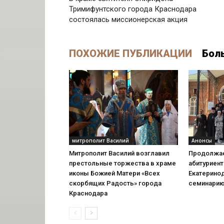
Тримифунтского города Краснодара
состоялась миссионерская акция
ПОХОЖИЕ ПУБЛИКАЦИИ
Бол
митрополит Василий
Анонсы
Митрополит Василий возглавил
Продолжае
престольные торжества в храме
абитуриент
иконы Божией Матери «Всех
Екатерино
скорбящих Радость» города
семинари
Краснодара