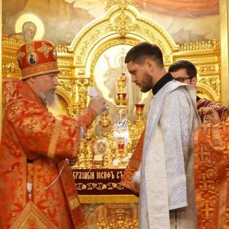
и
Кубанской
епархии