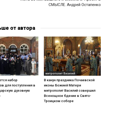
СМЫСЛЕ. Андрей Остапенко
ьше от автора
митрополит Василий
тся набор
В канун праздника Почаевской
ов для поступления в
иконы Божией Матери
дарскую духовную
митрополит Василий совершил
ю
Всенощное бдение в Свято-
Троицком соборе