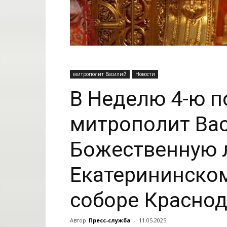
митрополит Василий
Новости
В Неделю 4-ю п
митрополит Ва
Божественную л
Екатерининско
соборе Красно
Автор
Пресс-служба
-
11.05.2025