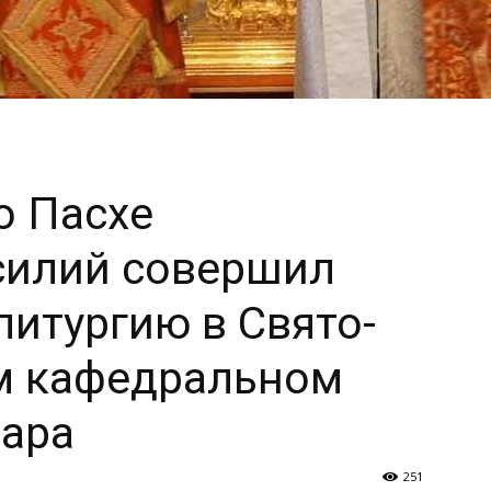
о Пасхе
силий совершил
итургию в Свято-
м кафедральном
дара
251