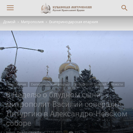
Домой
Митрополия
Екатеринодарская епархия
Митрополия
Екатеринодарская епархия
митрополит Василий
Новости
В Неделю о блудном сыне
митрополит Василий совершил
Литургию в Александро-Невском
соборе
Автор
Пресс-служба
-
17.02.2025
215