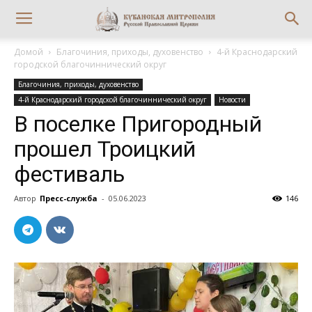
Домой
Благочиния, приходы, духовенство
4-й Краснодарский
городской благочиннический округ
Благочиния, приходы, духовенство
4-й Краснодарский городской благочиннический округ
Новости
В поселке Пригородный
прошел Троицкий
фестиваль
Автор
Пресс-служба
-
05.06.2023
146