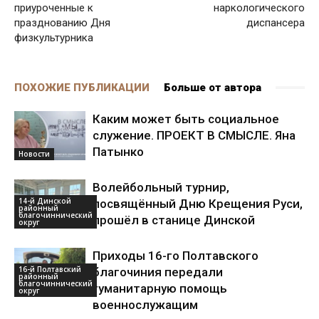
приуроченные к
наркологического
празднованию Дня
диспансера
физкультурника
ПОХОЖИЕ ПУБЛИКАЦИИ
Больше от автора
Каким может быть социальное
служение. ПРОЕКТ В СМЫСЛЕ. Яна
Патынко
Новости
Волейбольный турнир,
14-й Динской
посвящённый Дню Крещения Руси,
районный
благочиннический
прошёл в станице Динской
округ
Приходы 16-го Полтавского
16-й Полтавский
благочиния передали
районный
благочиннический
гуманитарную помощь
округ
военнослужащим