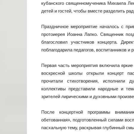
кубанского священномученика Михаила Лек
детей и гостей, чтобы вместе разделить ра
Праздничное мероприятие началось с прив
протоиерея Иоанна Лапко. Священник поз
благословил участников концерта. Дир
поблагодарила педагогов, воспитанников и р
Первая часть мероприятия включила яркие 
воскресной школы открыли концерт пас
прочитали стихотворения, исполнили д
коллективы представили народные и тем
зрителей лирическими и духовными произв
После концертной программы внимани
обетованная», подготовленный силами вос
пасхальную тему, раскрывая глубинный смы