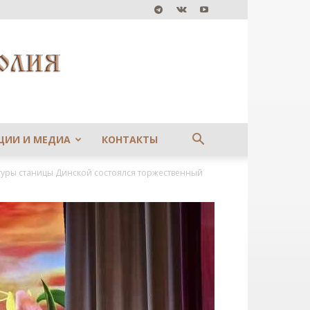
ЦИИ И МЕДИА
КОНТАКТЫ
уры станицы Динской состоялся торжественный