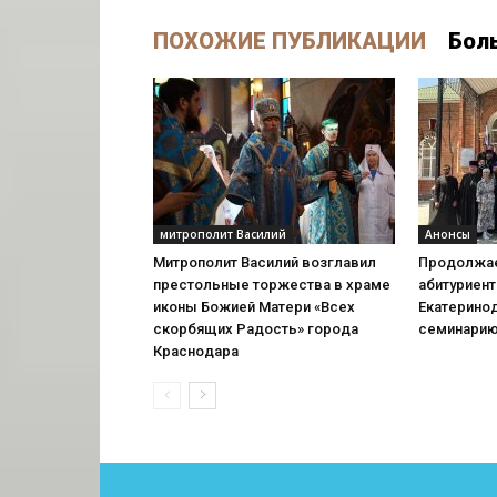
ПОХОЖИЕ ПУБЛИКАЦИИ
Бол
митрополит Василий
Анонсы
Митрополит Василий возглавил
Продолжае
престольные торжества в храме
абитуриент
иконы Божией Матери «Всех
Екатерино
скорбящих Радость» города
семинари
Краснодара