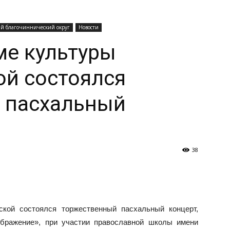
й благочиннический округ
Новости
ме культуры
ой состоялся
 пасхальный
38
кой состоялся торжественный пасхальный концерт,
ображение», при участии православной школы имени