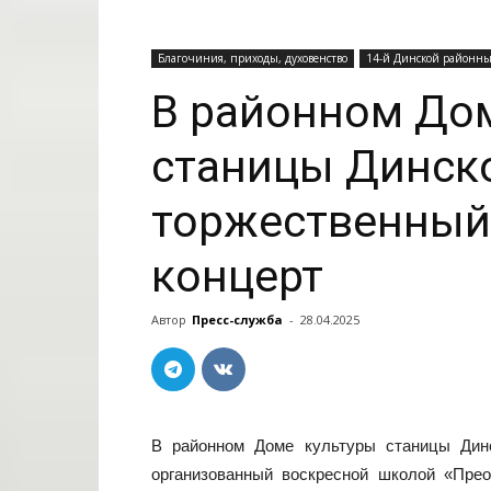
Благочиния, приходы, духовенство
14-й Динской районны
В районном До
станицы Динск
торжественный
концерт
Автор
Пресс-служба
-
28.04.2025
В районном Доме культуры станицы Динс
организованный воскресной школой «Пре