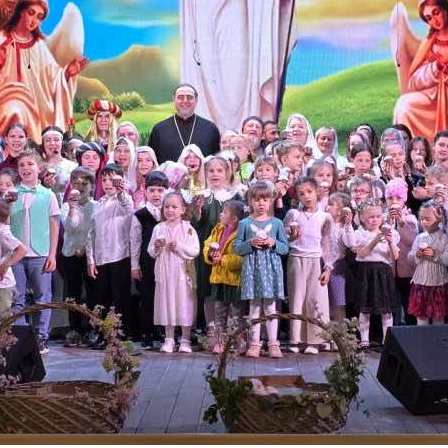
и
Кубанской
епархии