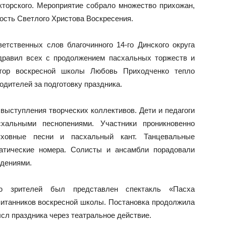
торского. Мероприятие собрало множество прихожан,
дость Светлого Христова Воскресения.
етственных слов благочинного 14-го Динского округа
дравил всех с продолжением пасхальных торжеств и
ектор воскресной школы Любовь Приходченко тепло
одителей за подготовку праздника.
выступления творческих коллективов. Дети и педагоги
хальными песнопениями. Участники проникновенно
уховные песни и пасхальный кант. Танцевальные
атические номера. Солисты и ансамбли порадовали
едениями.
ю зрителей был представлен спектакль «Пасха
питанников воскресной школы. Постановка продолжила
сл праздника через театральное действие.