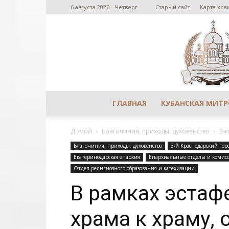
6 августа 2026 - Четверг
Старый сайт
Карта хра
ГЛАВНАЯ
КУБАНСКАЯ МИТ
Домой
Благочиния, приходы, духовенство
3-
Благочиния, приходы, духовенство
3-й Краснодарский гор
Екатеринодарская епархия
Епархиальные отделы и комис
Отдел религиозного образования и катехизации
В рамках эстаф
храма к храму, 