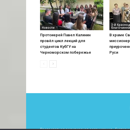
3-й Красно
Новости
благочинни
Протоиерей Павел Калинин
В храме Св
провёл цикл лекций для
миссионер
студентов КубГУ на
приурочен
Черноморском побережье
Руси
Православная религиозная организация «Екатерин