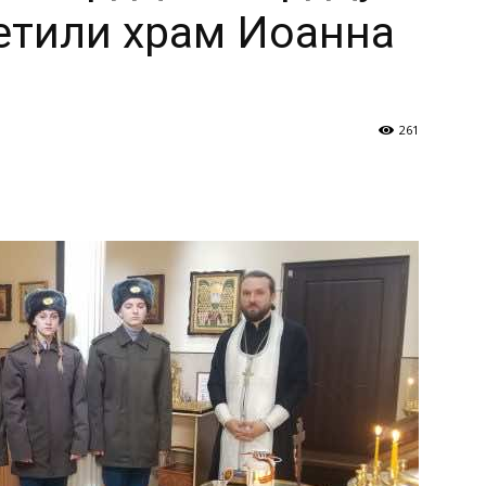
етили храм Иоанна
и
261
Кубанской
епархии