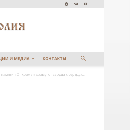
ЦИИ И МЕДИА
КОНТАКТЫ
памяти «От храма к храму, от сердца к сердцу»...