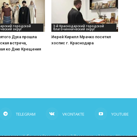
дарский городской
3-й Краснодарский городской
ческий округ
благочиннический округ
ятого Духа прошла
Иерей Кирилл Мрачко посетил
ская встреча,
хоспис г. Краснодара
ная ко Дню Крещения
TELEGRAM
VKONTAKTE
YOUTUBE
одарская и Кубанская Епархия Русской Православной Церкви (Московский