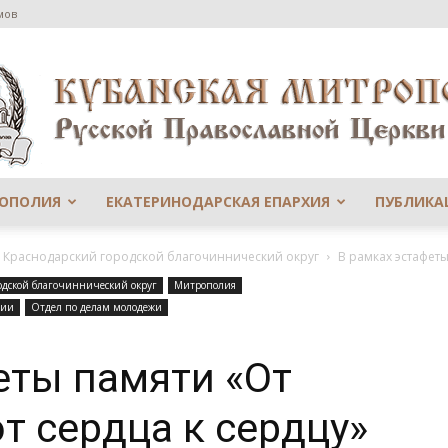
мов
РОПОЛИЯ
ЕКАТЕРИНОДАРСКАЯ ЕПАРХИЯ
ПУБЛИКА
Сайт
й Краснодарский городской благочиннический округ
В рамках эстафеты 
одской благочиннический округ
Митрополия
сии
Отдел по делам молодежи
еты памяти «От
Екатеринодарской
от сердца к сердцу»