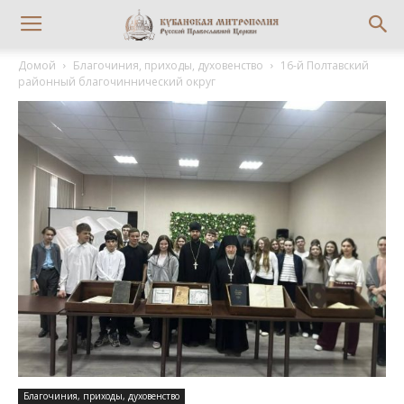
Домой
Благочиния, приходы, духовенство
16-й Полтавский
районный благочиннический округ
Благочиния, приходы, духовенство