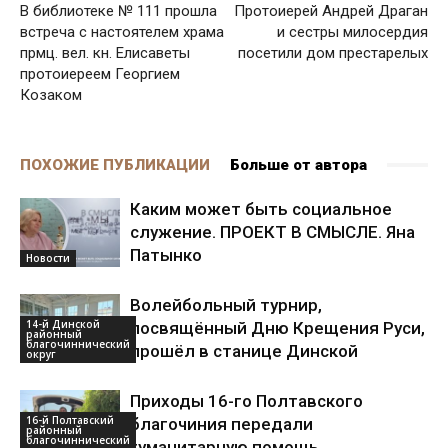
В библиотеке № 111 прошла
Протоиерей Андрей Драган
встреча с настоятелем храма
и сестры милосердия
прмц. вел. кн. Елисаветы
посетили дом престарелых
протоиереем Георгием
Козаком
ПОХОЖИЕ ПУБЛИКАЦИИ
Больше от автора
Каким может быть социальное
служение. ПРОЕКТ В СМЫСЛЕ. Яна
Патынко
Новости
Волейбольный турнир,
14-й Динской
посвящённый Дню Крещения Руси,
районный
благочиннический
прошёл в станице Динской
округ
Приходы 16-го Полтавского
16-й Полтавский
благочиния передали
районный
благочиннический
гуманитарную помощь