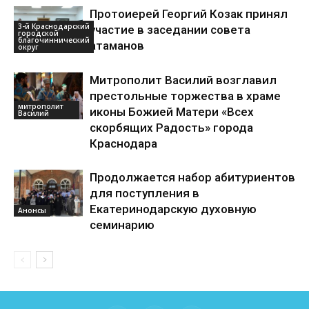
Протоиерей Георгий Козак принял
3-й Краснодарский
участие в заседании совета
городской
благочиннический
атаманов
округ
Митрополит Василий возглавил
престольные торжества в храме
митрополит
иконы Божией Матери «Всех
Василий
скорбящих Радость» города
Краснодара
Продолжается набор абитуриентов
для поступления в
Екатеринодарскую духовную
Анонсы
семинарию