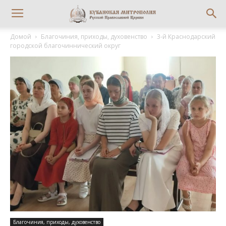
Домой
Благочиния, приходы, духовенство
3-й Краснодарский
городской благочиннический округ
Благочиния, приходы, духовенство