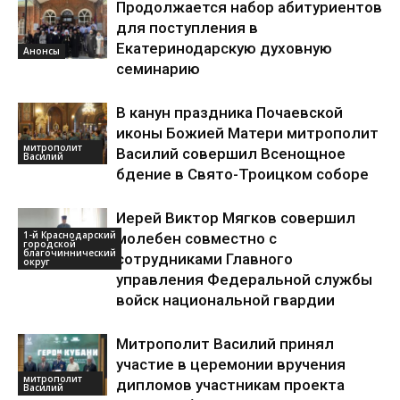
Продолжается набор абитуриентов
для поступления в
Екатеринодарскую духовную
Анонсы
семинарию
В канун праздника Почаевской
иконы Божией Матери митрополит
митрополит
Василий совершил Всенощное
Василий
бдение в Свято-Троицком соборе
Иерей Виктор Мягков совершил
1-й Краснодарский
молебен совместно с
городской
благочиннический
сотрудниками Главного
округ
управления Федеральной службы
войск национальной гвардии
Митрополит Василий принял
участие в церемонии вручения
митрополит
дипломов участникам проекта
Василий