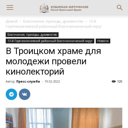
Домой
Благочиния, приходы, духовенство
13-й
Горячеключевской районный благочиннический округ
Благочиния, приходы, духовенство
13-й Горячеключевской районный благочиннический округ
Новости
В Троицком храме для
молодежи провели
кинолекторий
Автор
Пресс-служба
-
19.02.2022
120