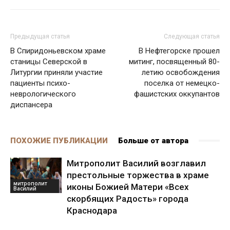
Предыдущая статья
Следующая статья
В Спиридоньевском храме
В Нефтегорске прошел
станицы Северской в
митинг, посвященный 80-
Литургии приняли участие
летию освобождения
пациенты психо-
поселка от немецко-
неврологического
фашистских оккупантов
диспансера
ПОХОЖИЕ ПУБЛИКАЦИИ
Больше от автора
Митрополит Василий возглавил
престольные торжества в храме
митрополит
иконы Божией Матери «Всех
Василий
скорбящих Радость» города
Краснодара