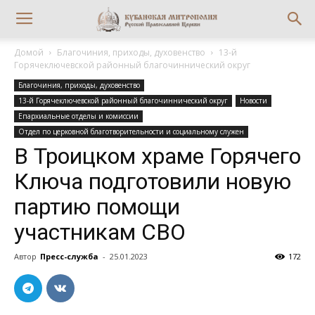
Домой
Благочиния, приходы, духовенство
13-й
Горячеключевской районный благочиннический округ
Благочиния, приходы, духовенство
13-й Горячеключевской районный благочиннический округ
Новости
Епархиальные отделы и комиссии
Отдел по церковной благотворительности и социальному служен
В Троицком храме Горячего
Ключа подготовили новую
партию помощи
участникам СВО
Автор
Пресс-служба
-
25.01.2023
172