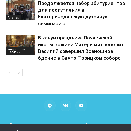
Продолжается набор абитуриентов
для поступления в
Екатеринодарскую духовную
Анонсы
семинарию
В канун праздника Почаевской
иконы Божией Матери митрополит
митрополит
Василий совершил Всенощное
Василий
бдение в Свято-Троицком соборе
Православная религиозная организация «Екатеринодарская и
Кубанская Епархия Русской Православной Церкви (Московский