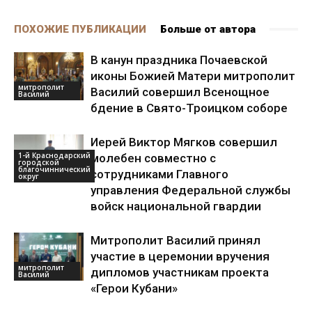
ПОХОЖИЕ ПУБЛИКАЦИИ
Больше от автора
В канун праздника Почаевской
иконы Божией Матери митрополит
митрополит
Василий совершил Всенощное
Василий
бдение в Свято-Троицком соборе
Иерей Виктор Мягков совершил
1-й Краснодарский
молебен совместно с
городской
благочиннический
сотрудниками Главного
округ
управления Федеральной службы
войск национальной гвардии
Митрополит Василий принял
участие в церемонии вручения
митрополит
дипломов участникам проекта
Василий
«Герои Кубани»