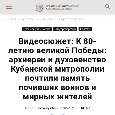
Домой
Публикации и медиа
Видеорепортажи
Публикации и медиа
Видеорепортажи
Новости
Видеосюжет: К 80-
летию великой Победы:
архиереи и духовенство
Кубанской митрополии
почтили память
почивших воинов и
мирных жителей
Автор
Пресс-служба
-
07.05.2025
166