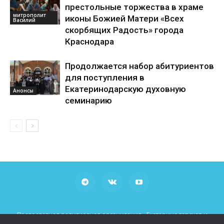
престольные торжества в храме
митрополит
иконы Божией Матери «Всех
Василий
скорбящих Радость» города
Краснодара
Продолжается набор абитуриентов
для поступления в
Екатеринодарскую духовную
Анонсы
семинарию
Православная религиозная организация «Екатеринодарская и