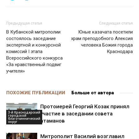
Предыдущая статья
Следующая статья
В Кубанской митрополии
Юные казачата посетили
состоялось заседание
храм преподобного Алексия
экспертной и конкурсной
человека Божия города
комиссий I этапа
Краснодара
Всероссийского конкурса
«За нравственный подвиг
учителя»
ПОХОЖИЕ ПУБЛИКАЦИИ
Больше от автора
Протоиерей Георгий Козак принял
3-й Краснодарский
участие в заседании совета
городской
благочиннический
атаманов
округ
Митрополит Василий возглавил