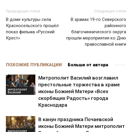
Предыдущая статья
Следующая статья
В доме культуры села
В храмах 19-го Северского
Красносельского прошёл
районного
показ фильма «Русский
благочиннического округа
Крест»
прошли мероприятия ко Дню
православной книги
ПОХОЖИЕ ПУБЛИКАЦИИ
Больше от автора
Митрополит Василий возглавил
престольные торжества в храме
митрополит
иконы Божией Матери «Всех
Василий
скорбящих Радость» города
Краснодара
В канун праздника Почаевской
иконы Божией Матери митрополит
митрополит