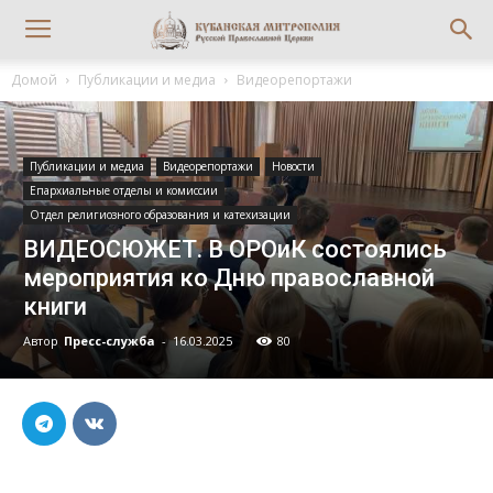
Домой
Публикации и медиа
Видеорепортажи
Публикации и медиа
Видеорепортажи
Новости
Епархиальные отделы и комиссии
Отдел религиозного образования и катехизации
ВИДЕОСЮЖЕТ. В ОРОиК состоялись
мероприятия ко Дню православной
книги
Автор
Пресс-служба
-
16.03.2025
80