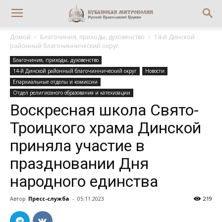
Домой
Благочиния, приходы, духовенство
14-й Динской
районный благочиннический округ
Благочиния, приходы, духовенство
14-й Динской районный благочиннический округ
Новости
Епархиальные отделы и комиссии
Отдел религиозного образования и катехизации
Воскресная школа Свято-
Троицкого храма Динской
приняла участие в
праздновании Дня
народного единства
Автор
Пресс-служба
-
05.11.2023
219