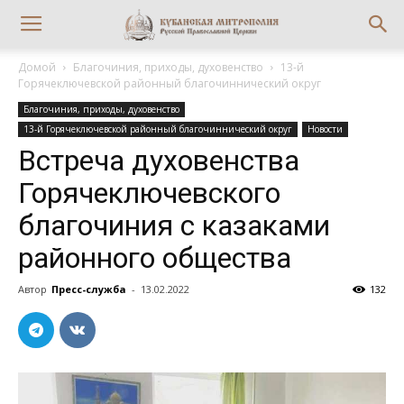
Домой
Благочиния, приходы, духовенство
13-й
Горячеключевской районный благочиннический округ
Благочиния, приходы, духовенство
13-й Горячеключевской районный благочиннический округ
Новости
Встреча духовенства
Горячеключевского
благочиния с казаками
районного общества
Автор
Пресс-служба
-
13.02.2022
132