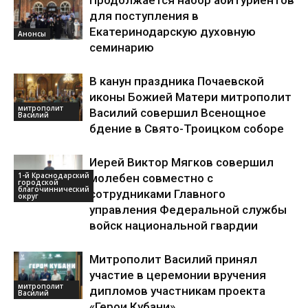
Продолжается набор абитуриентов
для поступления в
Екатеринодарскую духовную
Анонсы
семинарию
В канун праздника Почаевской
иконы Божией Матери митрополит
митрополит
Василий совершил Всенощное
Василий
бдение в Свято-Троицком соборе
Иерей Виктор Мягков совершил
1-й Краснодарский
молебен совместно с
городской
благочиннический
сотрудниками Главного
округ
управления Федеральной службы
войск национальной гвардии
Митрополит Василий принял
участие в церемонии вручения
митрополит
дипломов участникам проекта
Василий
«Герои Кубани»