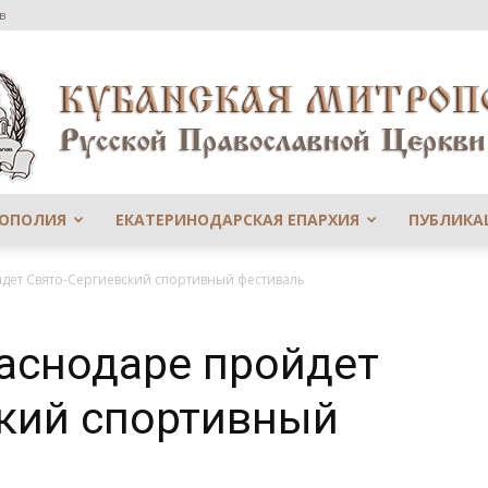
в
РОПОЛИЯ
ЕКАТЕРИНОДАРСКАЯ ЕПАРХИЯ
ПУБЛИКА
Сайт
йдет Свято-Сергиевский спортивный фестиваль
раснодаре пройдет
ский спортивный
Екатеринодарской