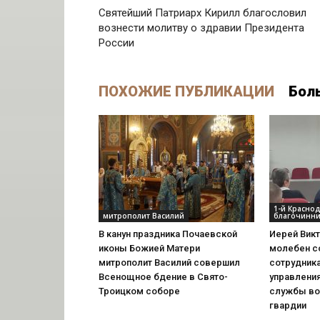
Святейший Патриарх Кирилл благословил
вознести молитву о здравии Президента
России
ПОХОЖИЕ ПУБЛИКАЦИИ
Бол
1-й Красно
митрополит Василий
благочинни
В канун праздника Почаевской
Иерей Вик
иконы Божией Матери
молебен с
митрополит Василий совершил
сотрудник
Всенощное бдение в Свято-
управлени
Троицком соборе
службы во
гвардии