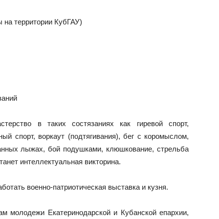
ы на территории КубГАУ)
заний
стерство в таких состязаниях как гиревой спорт,
ный спорт, воркаут (подтягивания), бег с коромыслом,
анных лыжах, бой подушками, клюшкование, стрельба
станет интеллектуальная викторина.
аботать военно-патриотическая выставка и кузня.
ам молодежи Екатеринодарской и Кубанской епархии,