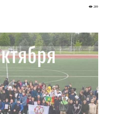
289
и
Кубанской
епархии