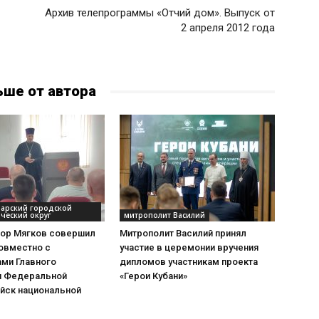
Архив телепрограммы «Отчий дом». Выпуск от
2 апреля 2012 года
ьше от автора
дарский городской
ческий округ
митрополит Василий
тор Мягков совершил
Митрополит Василий принял
овместно с
участие в церемонии вручения
ами Главного
дипломов участникам проекта
я Федеральной
«Герои Кубани»
йск национальной