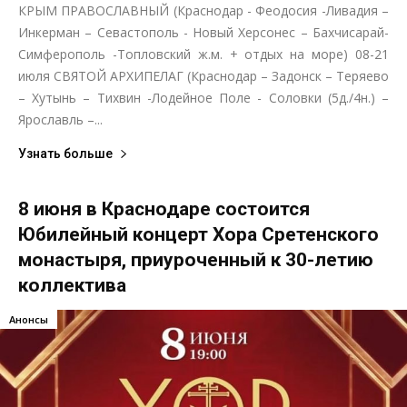
КРЫМ ПРАВОСЛАВНЫЙ (Краснодар - Феодосия -Ливадия –
Инкерман – Севастополь - Новый Херсонес – Бахчисарай-
Симферополь -Топловский ж.м. + отдых на море) 08-21
июля СВЯТОЙ АРХИПЕЛАГ (Краснодар – Задонск – Теряево
– Хутынь – Тихвин -Лодейное Поле - Соловки (5д./4н.) –
Ярославль –...
Узнать больше
8 июня в Краснодаре состоится
Юбилейный концерт Хора Сретенского
монастыря, приуроченный к 30-летию
коллектива
Анонсы