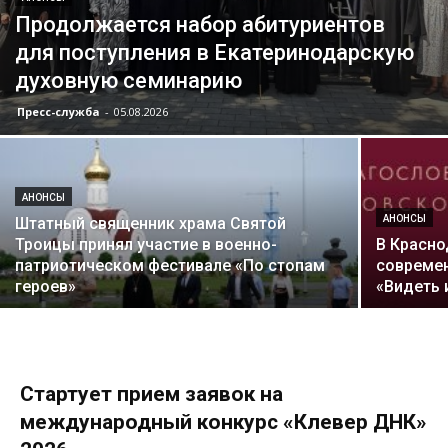
Продолжается набор абитуриентов
для поступления в Екатеринодарскую
духовную семинарию
Пресс-служба
-
05.08.2026
АНОНСЫ
АНОНСЫ
Штатный священник храма Святой
Троицы принял участие в военно-
В Красно
патриотическом фестивале «По стопам
современ
героев»
«Видеть 
Стартует прием заявок на
международный конкурс «Клевер ДНК»