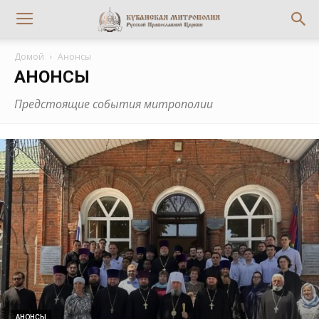
Домой
Анонсы
АНОНСЫ
Предстоящие события митрополии
АНОНСЫ