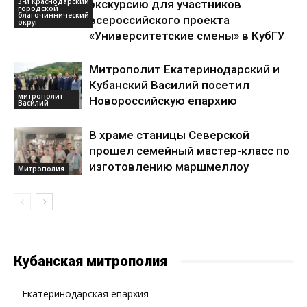
3-й Краснодарский
экскурсию для участников
городской
благочиннический
всероссийского проекта
округ
«Университетские смены» в КубГУ
Митрополит Екатеринодарский и
Кубанский Василий посетил
митрополит
Новороссийскую епархию
Василий
В храме станицы Северской
прошел семейный мастер-класс по
изготовлению маршмеллоу
Митрополия
Кубанская митрополия
Екатеринодарская епархия