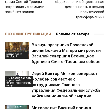
храма Святой Троицы
«Церковная и общественная
встретились с семьями
деятельность в период
погибших воинов
политической
трансформации»
ПОХОЖИЕ ПУБЛИКАЦИИ
Больше от автора
В канун праздника Почаевской
иконы Божией Матери митрополит
митрополит
Василий совершил Всенощное
Василий
бдение в Свято-Троицком соборе
Иерей Виктор Мягков совершил
1-й Краснодарский
молебен совместно с
городской
благочиннический
сотрудниками Главного
округ
управления Федеральной службы
войск национальной гвардии
Митрополит Василий принял